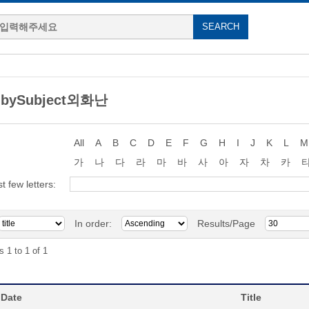
 bySubject외화난
All
A
B
C
D
E
F
G
H
I
J
K
L
M
가
나
다
라
마
바
사
아
자
차
카
st few letters:
In order:
Results/Page
s 1 to 1 of 1
 Date
Title