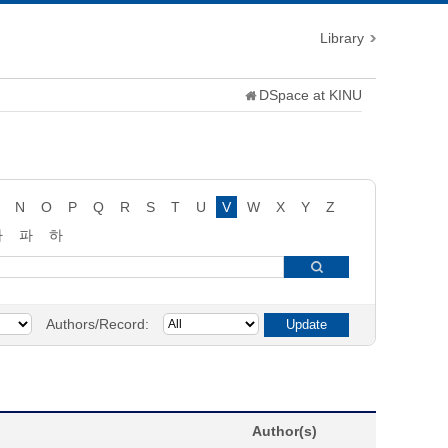
Library
DSpace at KINU
N
O
P
Q
R
S
T
U
V
W
X
Y
Z
타
파
하
Authors/Record:
Author(s)