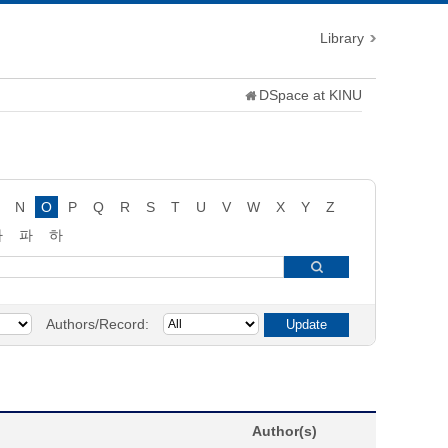
Library
DSpace at KINU
N
O
P
Q
R
S
T
U
V
W
X
Y
Z
타
파
하
Authors/Record:
Author(s)