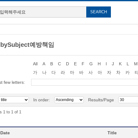
g bySubject예방책임
All
A
B
C
D
E
F
G
H
I
J
K
L
M
가
나
다
라
마
바
사
아
자
차
카
st few letters:
In order:
Results/Page
s 1 to 1 of 1
 Date
Title