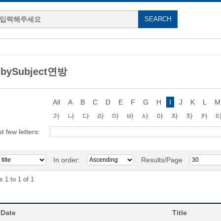
 bySubject연방
All
A
B
C
D
E
F
G
H
I
J
K
L
M
가
나
다
라
마
바
사
아
자
차
카
st few letters:
In order:
Results/Page
s 1 to 1 of 1
 Date
Title