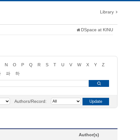
Library
DSpace at KINU
N
O
P
Q
R
S
T
U
V
W
X
Y
Z
타
파
하
Authors/Record:
Author(s)