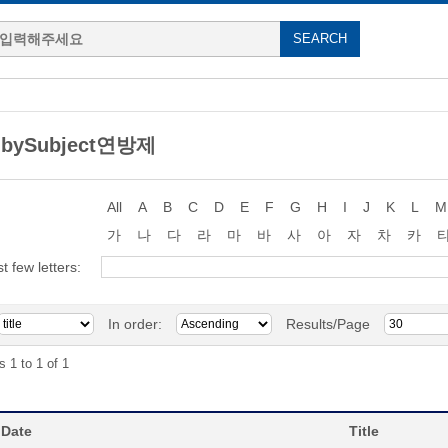
 bySubject연방제
All
A
B
C
D
E
F
G
H
I
J
K
L
M
가
나
다
라
마
바
사
아
자
차
카
st few letters:
In order:
Results/Page
s 1 to 1 of 1
 Date
Title