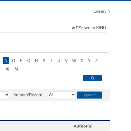
Library
DSpace at KINU
N
O
P
Q
R
S
T
U
V
W
X
Y
Z
타
파
하
Authors/Record:
Author(s)