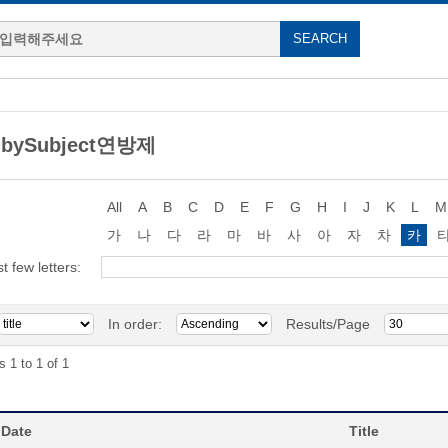
 bySubject연방제
All
A
B
C
D
E
F
G
H
I
J
K
L
M
가
나
다
라
마
바
사
아
자
차
카
st few letters:
In order:
Results/Page
s 1 to 1 of 1
 Date
Title