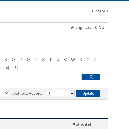
Library
DSpace at KINU
N
O
P
Q
R
S
T
U
V
W
X
Y
Z
타
파
하
Authors/Record:
Author(s)