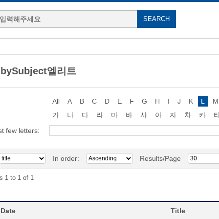
 bySubject엘리트
All
A
B
C
D
E
F
G
H
I
J
K
L
M
가
나
다
라
마
바
사
아
자
차
카
st few letters:
In order:
Results/Page
s 1 to 1 of 1
 Date
Title