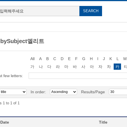
 bySubject엘리트
All
A
B
C
D
E
F
G
H
I
J
K
L
M
가
나
다
라
마
바
사
아
자
차
카
st few letters:
In order:
Results/Page
s 1 to 1 of 1
 Date
Title