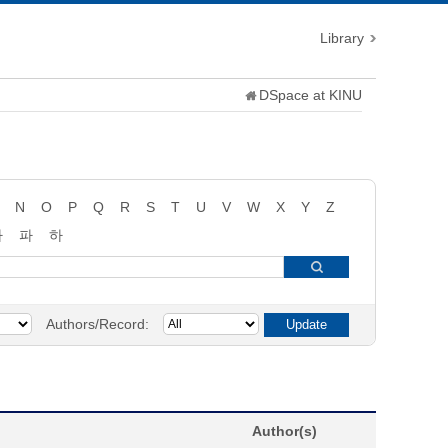
Library
DSpace at KINU
N
O
P
Q
R
S
T
U
V
W
X
Y
Z
타
파
하
Authors/Record:
Author(s)