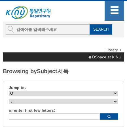
Library
DSpace at KINU
Browsing bySubject서독
Jump to:
or enter first few letters: