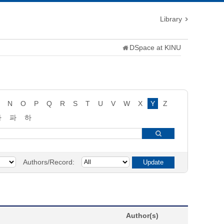
Library
DSpace at KINU
N
O
P
Q
R
S
T
U
V
W
X
Y
Z
타
파
하
Authors/Record:
Author(s)