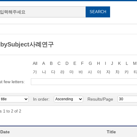
g bySubject사례연구
All
A
B
C
D
E
F
G
H
I
J
K
L
M
가
나
다
라
마
바
사
아
자
차
카
st few letters:
In order:
Results/Page
s 1 to 2 of 2
 Date
Title