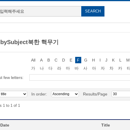
g bySubject북한 핵무기
All
A
B
C
D
E
F
G
H
I
J
K
L
M
가
나
다
라
마
바
사
아
자
차
카
st few letters:
In order:
Results/Page
s 1 to 1 of 1
 Date
Title