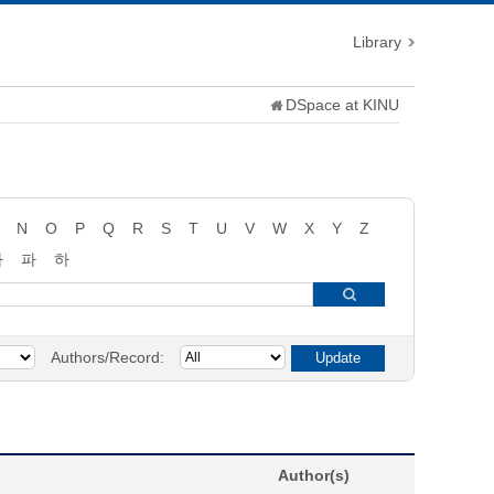
Library
DSpace at KINU
N
O
P
Q
R
S
T
U
V
W
X
Y
Z
타
파
하
Authors/Record:
Author(s)