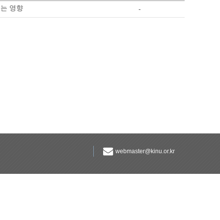
치는 영향
-
webmaster@kinu.or.kr