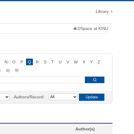
Library
DSpace at KINU
N
O
P
Q
R
S
T
U
V
W
X
Y
Z
타
파
하
Authors/Record:
Author(s)