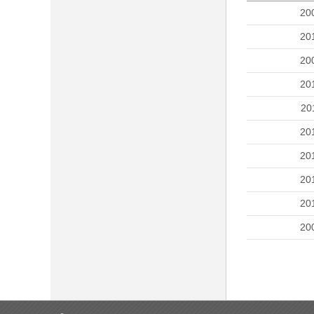
20
20
20
20
20
20
20
20
20
20