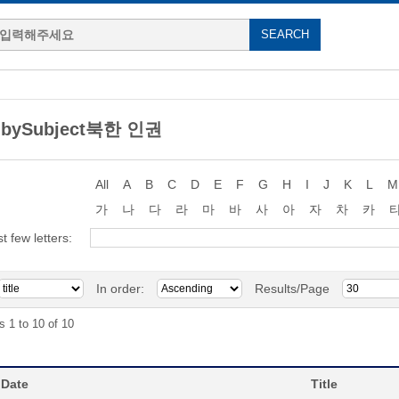
g bySubject북한 인권
All
A
B
C
D
E
F
G
H
I
J
K
L
M
가
나
다
라
마
바
사
아
자
차
카
st few letters:
In order:
Results/Page
s 1 to 10 of 10
 Date
Title