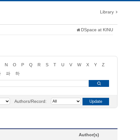
Library
DSpace at KINU
N
O
P
Q
R
S
T
U
V
W
X
Y
Z
타
파
하
Authors/Record:
Author(s)