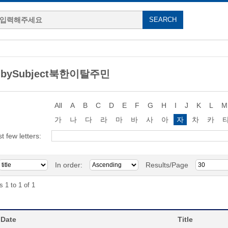
g bySubject북한이탈주민
All
A
B
C
D
E
F
G
H
I
J
K
L
M
가
나
다
라
마
바
사
아
자
차
카
st few letters:
In order:
Results/Page
s 1 to 1 of 1
 Date
Title