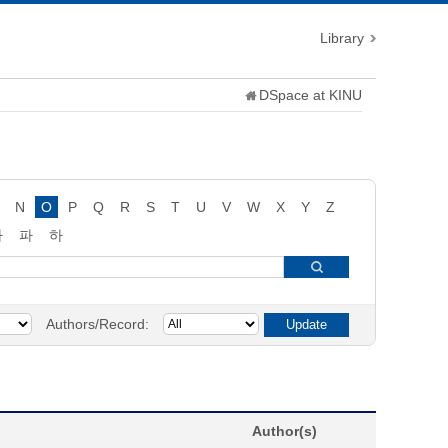
Library
DSpace at KINU
N
O
P
Q
R
S
T
U
V
W
X
Y
Z
타
파
하
Authors/Record:
Author(s)