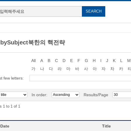
g bySubject북한의 핵전략
All
A
B
C
D
E
F
G
H
I
J
K
L
M
가
나
다
라
마
바
사
아
자
차
카
st few letters:
In order:
Results/Page
s 1 to 1 of 1
 Date
Title