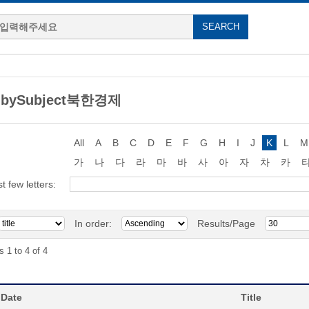
g bySubject북한경제
All
A
B
C
D
E
F
G
H
I
J
K
L
M
가
나
다
라
마
바
사
아
자
차
카
st few letters:
In order:
Results/Page
s 1 to 4 of 4
 Date
Title