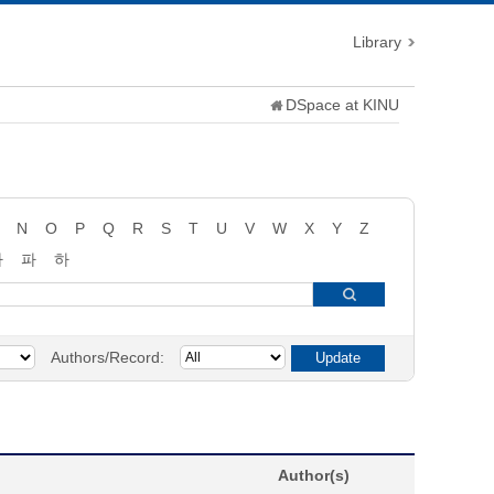
Library
DSpace at KINU
N
O
P
Q
R
S
T
U
V
W
X
Y
Z
타
파
하
Authors/Record:
Author(s)