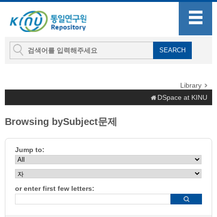
Library
DSpace at KINU
Browsing bySubject문제
Jump to:
or enter first few letters: