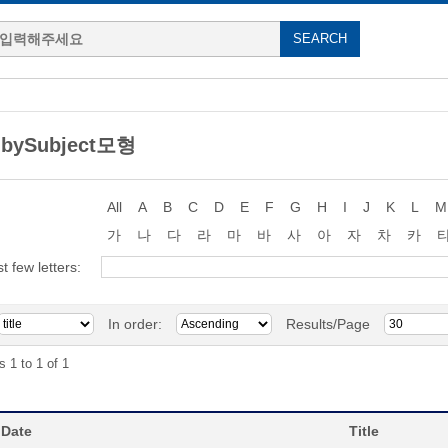
 bySubject모형
All
A
B
C
D
E
F
G
H
I
J
K
L
M
가
나
다
라
마
바
사
아
자
차
카
st few letters:
In order:
Results/Page
s 1 to 1 of 1
 Date
Title