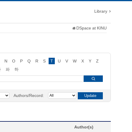
Library
DSpace at KINU
N
O
P
Q
R
S
T
U
V
W
X
Y
Z
타
파
하
Authors/Record:
Author(s)