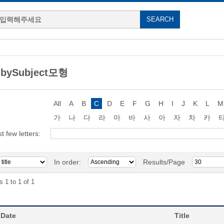
 bySubject모형
All
A
B
C
D
E
F
G
H
I
J
K
L
M
가
나
다
라
마
바
사
아
자
차
카
st few letters:
In order:
Results/Page
s 1 to 1 of 1
 Date
Title