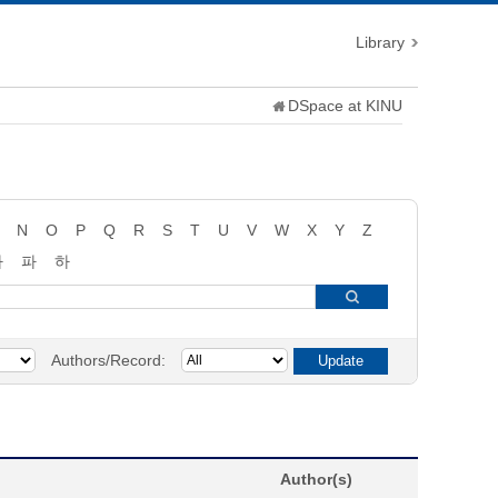
Library
DSpace at KINU
N
O
P
Q
R
S
T
U
V
W
X
Y
Z
타
파
하
Authors/Record:
Author(s)