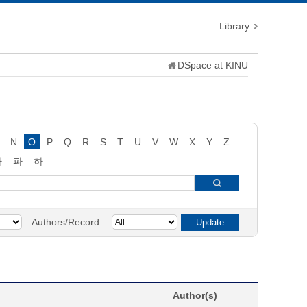
Library
DSpace at KINU
N
O
P
Q
R
S
T
U
V
W
X
Y
Z
타
파
하
Authors/Record:
Author(s)