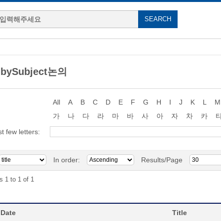
 bySubject논의
All
A
B
C
D
E
F
G
H
I
J
K
L
M
가
나
다
라
마
바
사
아
자
차
카
st few letters:
In order:
Results/Page
s 1 to 1 of 1
 Date
Title