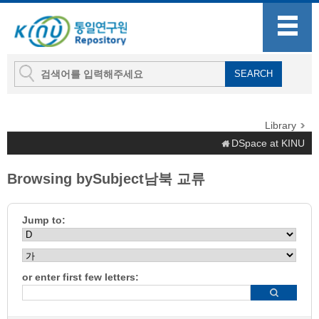
Library
DSpace at KINU
Browsing bySubject남북 교류
Jump to:
or enter first few letters: