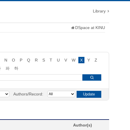
Library
DSpace at KINU
N
O
P
Q
R
S
T
U
V
W
X
Y
Z
타
파
하
Authors/Record:
Author(s)