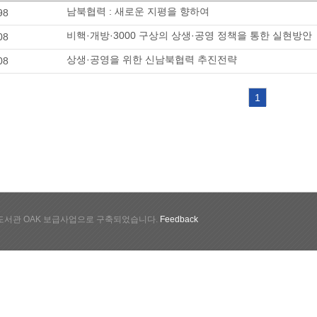
남북협력 : 새로운 지평을 향하여
98
비핵·개방·3000 구상의 상생·공영 정책을 통한 실현방안
08
상생·공영을 위한 신남북협력 추진전략
08
1
서관 OAK 보급사업으로 구축되었습니다.
Feedback