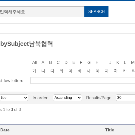
g bySubject남북협력
All
A
B
C
D
E
F
G
H
I
J
K
L
M
가
나
다
라
마
바
사
아
자
차
카
st few letters:
In order:
Results/Page
s 1 to 3 of 3
 Date
Title