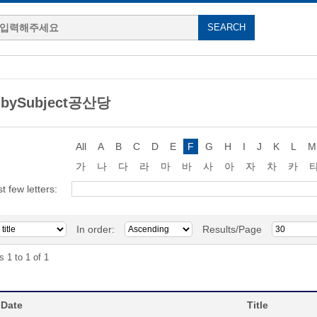
 bySubject공산당
All
A
B
C
D
E
F
G
H
I
J
K
L
M
가
나
다
라
마
바
사
아
자
차
카
st few letters:
In order:
Results/Page
s 1 to 1 of 1
 Date
Title