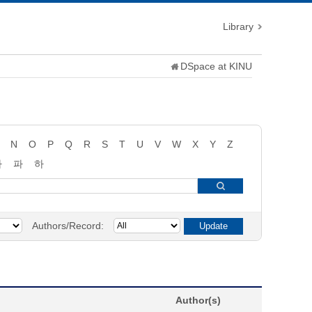
Library
DSpace at KINU
N
O
P
Q
R
S
T
U
V
W
X
Y
Z
타
파
하
Authors/Record:
Author(s)