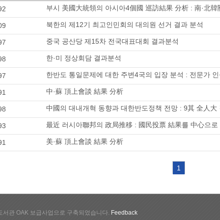
부시 美國大統領의 아시아4個國 巡訪結果 分析 : 南·北
92
북한의 제12기 최고인민회의 대의원 선거 결과 분석
09
중국 공산당 제15차 전국대표대회 결과분석
97
한·미 정상회담 결과분석
98
한반도 통일문제에 대한 주변4국의 입장 분석 : 전문가 
97
中·蘇 頂上會談 結果 分析
91
中國의 대내개혁 동향과 대한반도정책 전망 : 9其 全人
98
最近 러시아聯邦의 政局推移 : 國民投票 結果를 中心으로
93
美·蘇 頂上會談 結果 分析
91
1
서관 OAK 보급사업으로 구축되었습니다.
Feedback