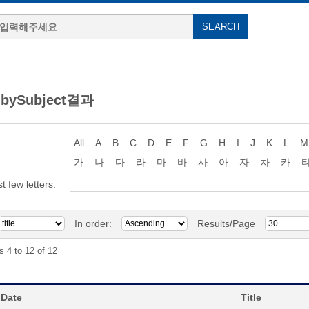
 bySubject결과
All
A
B
C
D
E
F
G
H
I
J
K
L
M
가
나
다
라
마
바
사
아
자
차
카
st few letters:
In order:
Results/Page
s 4 to 12 of 12
 Date
Title