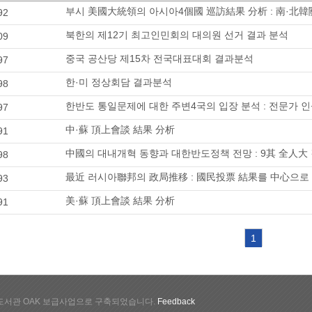
부시 美國大統領의 아시아4個國 巡訪結果 分析 : 南·北
92
북한의 제12기 최고인민회의 대의원 선거 결과 분석
09
중국 공산당 제15차 전국대표대회 결과분석
97
한·미 정상회담 결과분석
98
한반도 통일문제에 대한 주변4국의 입장 분석 : 전문가 
97
中·蘇 頂上會談 結果 分析
91
中國의 대내개혁 동향과 대한반도정책 전망 : 9其 全人
98
最近 러시아聯邦의 政局推移 : 國民投票 結果를 中心으로
93
美·蘇 頂上會談 結果 分析
91
1
서관 OAK 보급사업으로 구축되었습니다.
Feedback