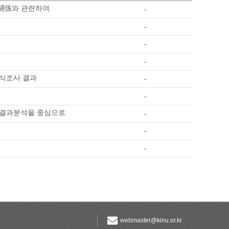
韓關係와 관련하여
-
-
-
-
인식조사 결과
-
-
大 결과분석을 중심으로
-
-
-
webmaster@kinu.or.kr