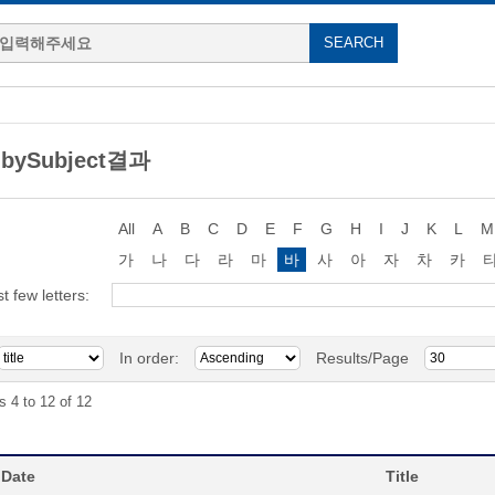
 bySubject결과
All
A
B
C
D
E
F
G
H
I
J
K
L
M
가
나
다
라
마
바
사
아
자
차
카
st few letters:
In order:
Results/Page
s 4 to 12 of 12
 Date
Title