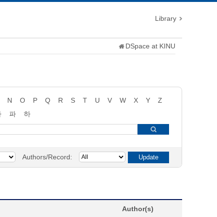
Library
DSpace at KINU
N
O
P
Q
R
S
T
U
V
W
X
Y
Z
타
파
하
Authors/Record:
Author(s)