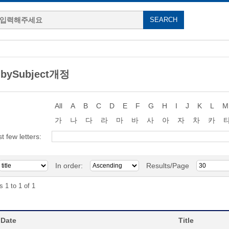
 bySubject개정
All
A
B
C
D
E
F
G
H
I
J
K
L
M
가
나
다
라
마
바
사
아
자
차
카
st few letters:
In order:
Results/Page
s 1 to 1 of 1
 Date
Title