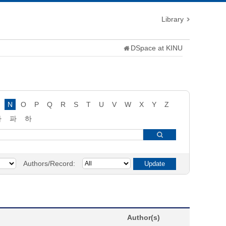
Library
DSpace at KINU
N
O
P
Q
R
S
T
U
V
W
X
Y
Z
타
파
하
Authors/Record:
Author(s)