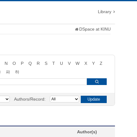
Library
DSpace at KINU
N
O
P
Q
R
S
T
U
V
W
X
Y
Z
타
파
하
Authors/Record:
Author(s)