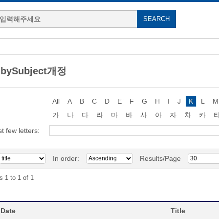
 bySubject개정
All
A
B
C
D
E
F
G
H
I
J
K
L
M
가
나
다
라
마
바
사
아
자
차
카
st few letters:
In order:
Results/Page
s 1 to 1 of 1
 Date
Title