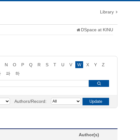
Library
DSpace at KINU
N
O
P
Q
R
S
T
U
V
W
X
Y
Z
타
파
하
Authors/Record:
Author(s)