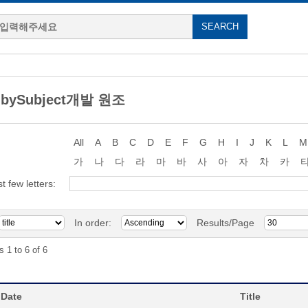
g bySubject개발 원조
All
A
B
C
D
E
F
G
H
I
J
K
L
M
가
나
다
라
마
바
사
아
자
차
카
st few letters:
In order:
Results/Page
s 1 to 6 of 6
 Date
Title