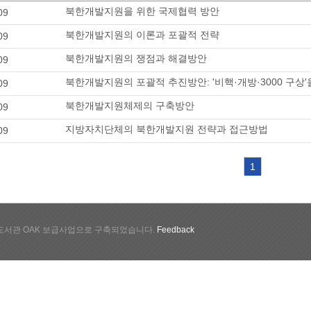
북한개발지원을 위한 국제협력 방안
09
북한개발지원의 이론과 포괄적 전략
09
북한개발지원의 쟁점과 해결방안
09
북한개발지원의 포괄적 추진방안: '비핵·개방·3000 구상
09
북한개발지원체제의 구축방안
09
지방자치단체의 북한개발지원 전략과 접근방법
09
1
서관 OAK 보급사업으로 구축되었습니다.
Feedback