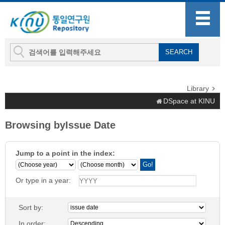
Library
DSpace at KINU
Browsing byIssue Date
Jump to a point in the index:
Or type in a year:
Sort by:
In order: