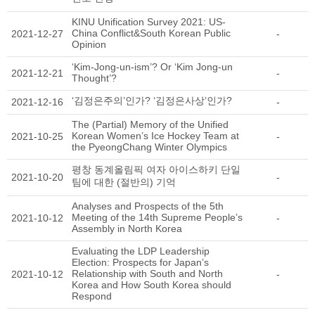
KINU Unification Survey 2021: US-
China Conflict&South Korean Public
2021-12-27
-
Opinion
‘Kim-Jong-un-ism’? Or ‘Kim Jong-un
2021-12-21
-
Thought’?
‘김정은주의’인가? ‘김정은사상’인가?
2021-12-16
-
The (Partial) Memory of the Unified
Korean Women’s Ice Hockey Team at
2021-10-25
-
the PyeongChang Winter Olympics
평창 동계올림픽 여자 아이스하키 단일
2021-10-20
-
팀에 대한 (절반의) 기억
Analyses and Prospects of the 5th
Meeting of the 14th Supreme People’s
2021-10-12
-
Assembly in North Korea
Evaluating the LDP Leadership
Election: Prospects for Japan’s
Relationship with South and North
2021-10-12
-
Korea and How South Korea should
Respond