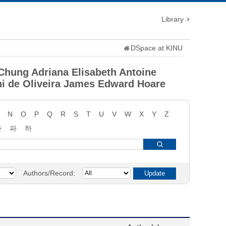
Library
DSpace at KINU
hung Adriana Elisabeth Antoine
i de Oliveira James Edward Hoare
N
O
P
Q
R
S
T
U
V
W
X
Y
Z
타
파
하
Authors/Record: