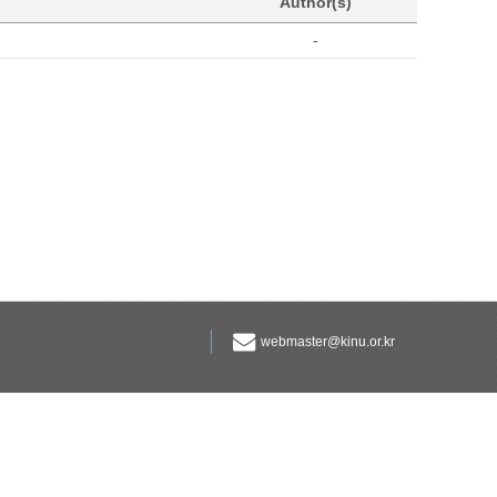
Author(s)
-
webmaster@kinu.or.kr