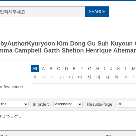
 byAuthorKyuryoon Kim Dong Gu Suh Kuyoun C
ma Campbell Garth Shelton Henrique Alteman
All
A
B
C
D
E
F
G
H
I
J
K
L
M
가
나
다
라
마
바
사
아
자
차
카
st few letters:
In order:
Results/Page
s 1 to 1 of 1