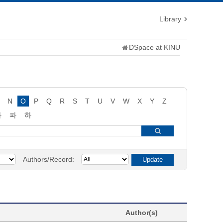
Library
DSpace at KINU
N
O
P
Q
R
S
T
U
V
W
X
Y
Z
타
파
하
Authors/Record:
Author(s)