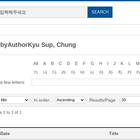
 byAuthorKyu Sup, Chung
All
A
B
C
D
E
F
G
H
I
J
K
L
M
가
나
다
라
마
바
사
아
자
차
카
st few letters:
In order:
Results/Page
s 1 to 1 of 1
 Date
Title