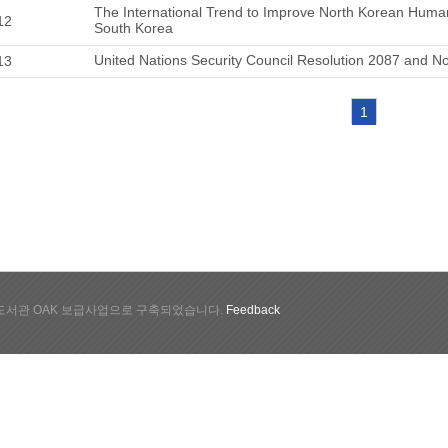
The International Trend to Improve North Korean Human
12
South Korea
United Nations Security Council Resolution 2087 and N
13
1
서관 OAK 보급사업으로 구축되었습니다.
Feedback