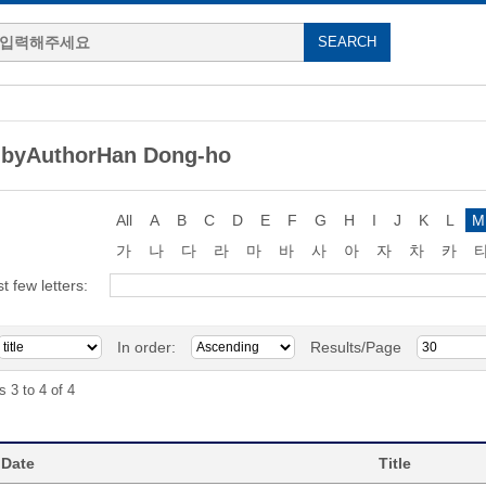
 byAuthorHan Dong-ho
All
A
B
C
D
E
F
G
H
I
J
K
L
M
가
나
다
라
마
바
사
아
자
차
카
st few letters:
In order:
Results/Page
s 3 to 4 of 4
 Date
Title