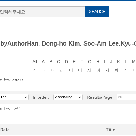
 byAuthorHan, Dong-ho Kim, Soo-Am Lee,Kyu-
All
A
B
C
D
E
F
G
H
I
J
K
L
M
가
나
다
라
마
바
사
아
자
차
카
st few letters:
In order:
Results/Page
s 1 to 1 of 1
 Date
Title