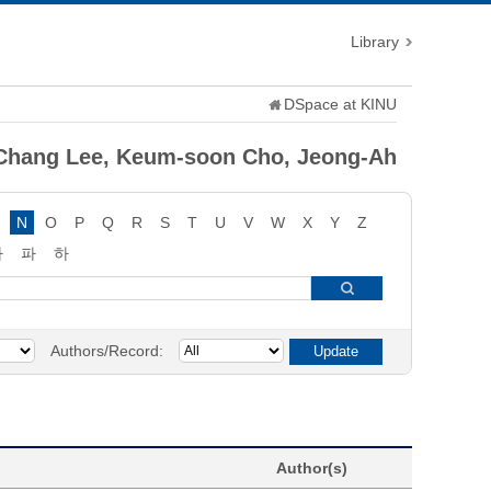
Library
DSpace at KINU
Chang Lee, Keum-soon Cho, Jeong-Ah
N
O
P
Q
R
S
T
U
V
W
X
Y
Z
타
파
하
Authors/Record:
Author(s)