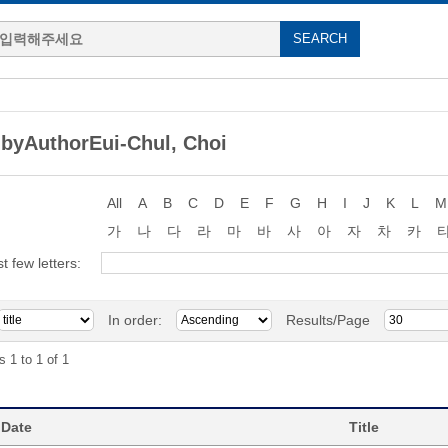
byAuthorEui-Chul, Choi
All
A
B
C
D
E
F
G
H
I
J
K
L
M
가
나
다
라
마
바
사
아
자
차
카
st few letters:
In order:
Results/Page
s 1 to 1 of 1
 Date
Title