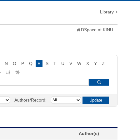
Library
DSpace at KINU
N
O
P
Q
R
S
T
U
V
W
X
Y
Z
타
파
하
Authors/Record:
Author(s)