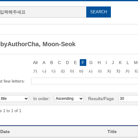
 byAuthorCha, Moon-Seok
All
A
B
C
D
E
F
G
H
I
J
K
L
M
가
나
다
라
마
바
사
아
자
차
카
st few letters:
In order:
Results/Page
s 1 to 1 of 1
 Date
Title