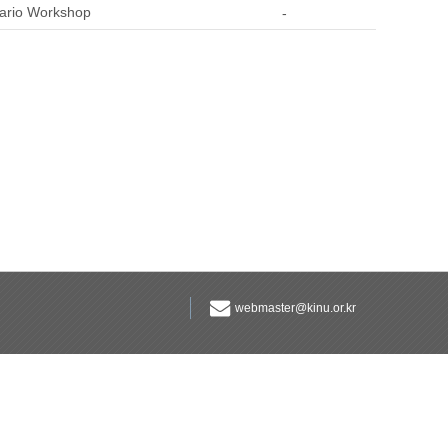
nario Workshop
-
webmaster@kinu.or.kr