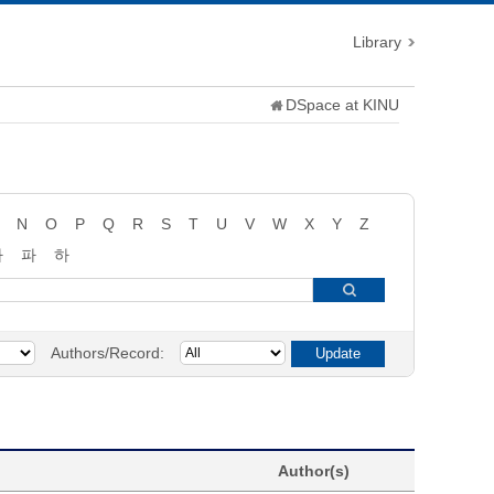
Library
DSpace at KINU
N
O
P
Q
R
S
T
U
V
W
X
Y
Z
타
파
하
Authors/Record:
Author(s)