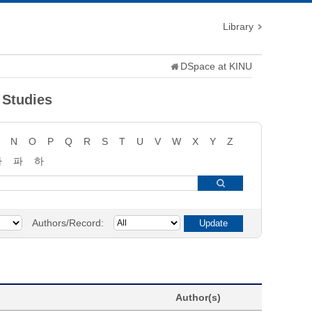
Library
DSpace at KINU
 Studies
N
O
P
Q
R
S
T
U
V
W
X
Y
Z
타
파
하
Authors/Record:
Author(s)