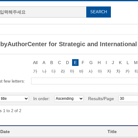
byAuthorCenter for Strategic and International
All
A
B
C
D
E
F
G
H
I
J
K
L
M
가
나
다
라
마
바
사
아
자
차
카
st few letters:
In order:
Results/Page
s 1 to 2 of 2
 Date
Title