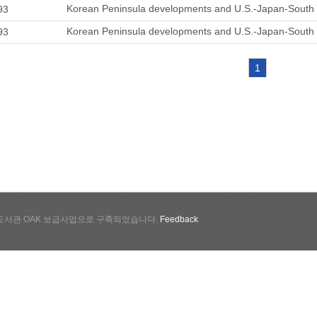
Korean Peninsula developments and U.S.-Japan-South K
93
Korean Peninsula developments and U.S.-Japan-South K
93
1
서관 OAK 보급사업으로 구축되었습니다.
Feedback