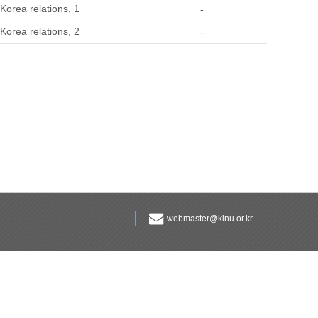
orea relations, 1
-
orea relations, 2
-
webmaster@kinu.or.kr