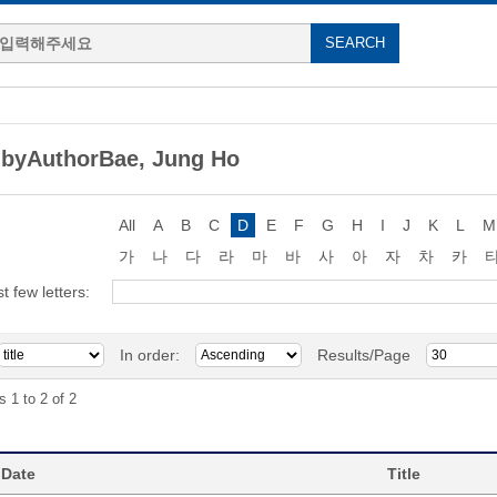
 byAuthorBae, Jung Ho
All
A
B
C
D
E
F
G
H
I
J
K
L
M
가
나
다
라
마
바
사
아
자
차
카
st few letters:
In order:
Results/Page
s 1 to 2 of 2
 Date
Title