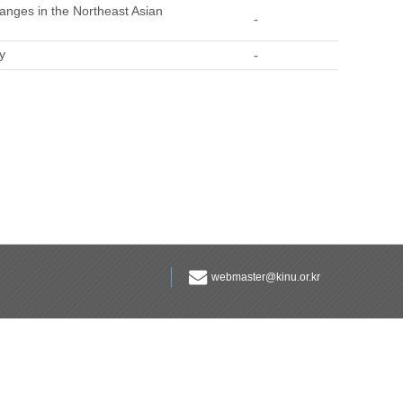
anges in the Northeast Asian
-
y
-
webmaster@kinu.or.kr