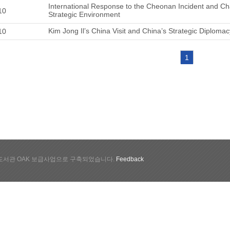
International Response to the Cheonan Incident and Ch
10
Strategic Environment
Kim Jong Il’s China Visit and China’s Strategic Diplomac
10
1
서관 OAK 보급사업으로 구축되었습니다.
Feedback