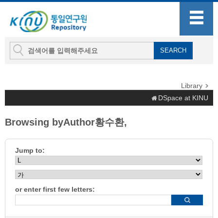
Library
DSpace at KINU
Browsing byAuthor황수환,
Jump to:
or enter first few letters: