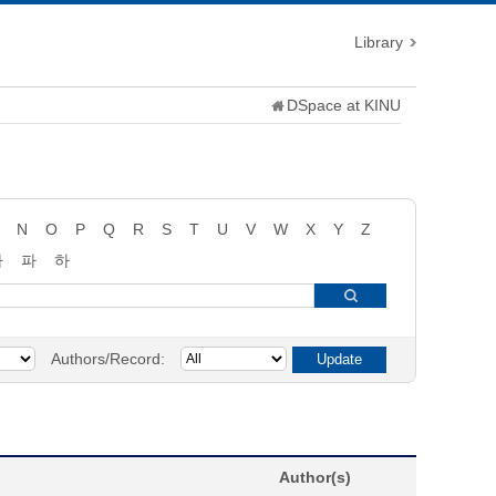
Library
DSpace at KINU
N
O
P
Q
R
S
T
U
V
W
X
Y
Z
타
파
하
Authors/Record:
Author(s)