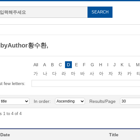
 byAuthor황수환,
All
A
B
C
D
E
F
G
H
I
J
K
L
M
가
나
다
라
마
바
사
아
자
차
카
st few letters:
In order:
Results/Page
s 1 to 4 of 4
 Date
Title