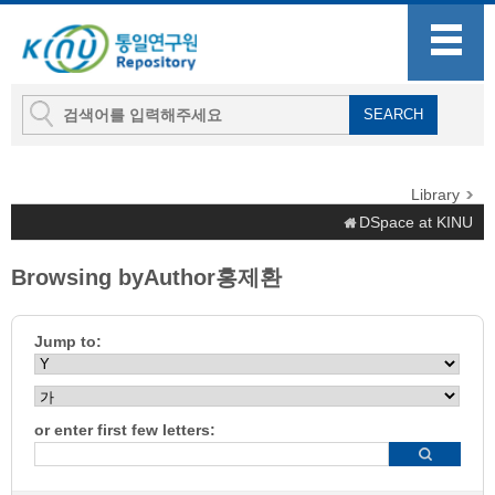
Library
DSpace at KINU
Browsing byAuthor홍제환
Jump to:
or enter first few letters: