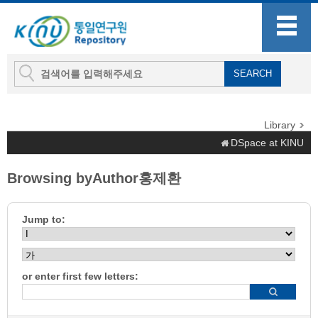
Library
DSpace at KINU
Browsing byAuthor홍제환
Jump to:
or enter first few letters: