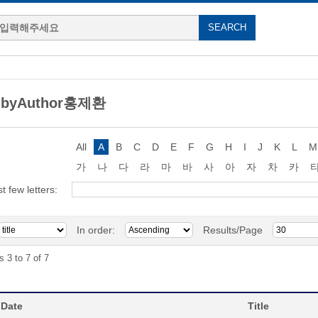
g byAuthor홍제환
All
A
B
C
D
E
F
G
H
I
J
K
L
M
가
나
다
라
마
바
사
아
자
차
카
st few letters:
In order:
Results/Page
s 3 to 7 of 7
 Date
Title