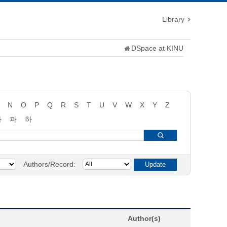
Library
DSpace at KINU
N
O
P
Q
R
S
T
U
V
W
X
Y
Z
타
파
하
Authors/Record:
Author(s)