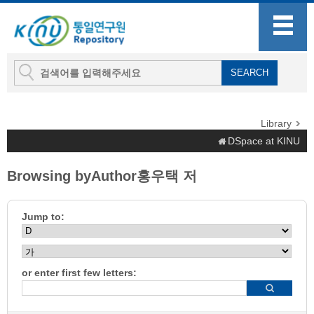
Library
DSpace at KINU
Browsing byAuthor홍우택 저
Jump to:
or enter first few letters: