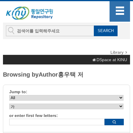
Library
DSpace at KINU
Browsing byAuthor홍우택 저
Jump to:
or enter first few letters: