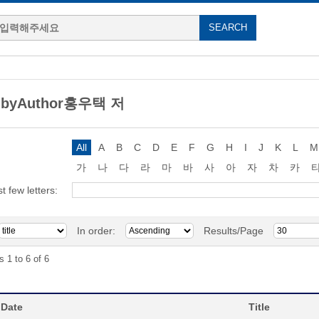
g byAuthor홍우택 저
All
A
B
C
D
E
F
G
H
I
J
K
L
M
가
나
다
라
마
바
사
아
자
차
카
st few letters:
In order:
Results/Page
s 1 to 6 of 6
 Date
Title