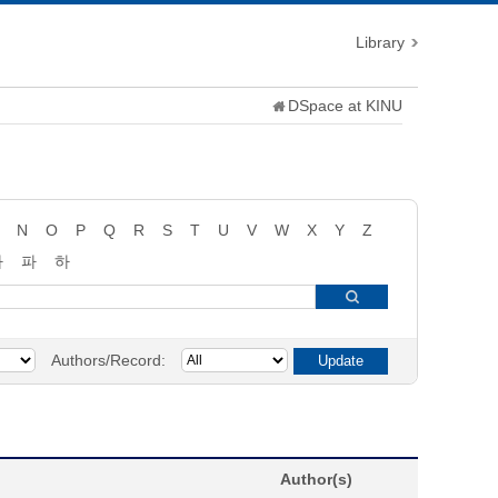
Library
DSpace at KINU
N
O
P
Q
R
S
T
U
V
W
X
Y
Z
타
파
하
Authors/Record:
Author(s)