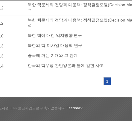
북한 핵문제의 전망과 대응책: 정책결정모델(Decision Mak
12
석
북한 핵문제의 전망과 대응책: 정책결정모델(Decision Mak
12
석
북한 핵에 대한 억지방향 연구
10
북한의 핵·미사일 대응책 연구
13
중국에 거는 기대와 그 한계
13
한국의 핵무장 찬반양론과 틀에 갇힌 사고
14
1
서관 OAK 보급사업으로 구축되었습니다.
Feedback