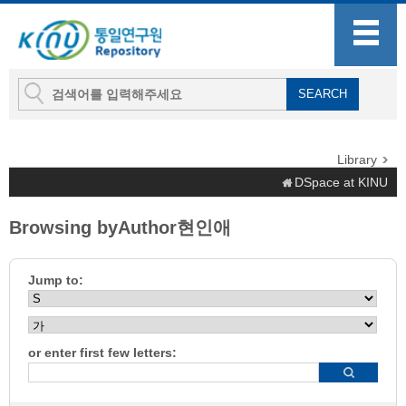
Library
DSpace at KINU
Browsing byAuthor현인애
Jump to:
or enter first few letters: