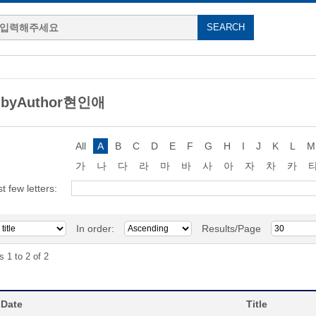
g byAuthor현인애
All
A
B
C
D
E
F
G
H
I
J
K
L
M
가
나
다
라
마
바
사
아
자
차
카
st few letters:
In order:
Results/Page
s 1 to 2 of 2
 Date
Title