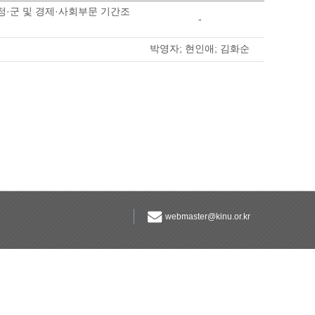
정·군 및 경제·사회부문 기간조
-
박영자; 현인애; 김화순
webmaster@kinu.or.kr