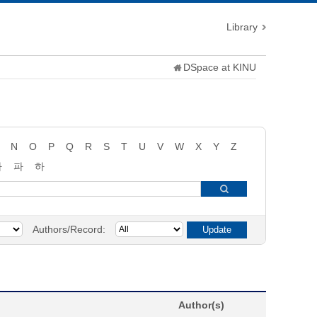
Library
DSpace at KINU
N
O
P
Q
R
S
T
U
V
W
X
Y
Z
타
파
하
Authors/Record:
Author(s)