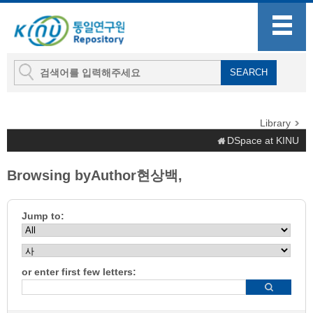
Library
DSpace at KINU
Browsing byAuthor현상백,
Jump to:
or enter first few letters: