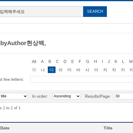
 byAuthor현상백,
All
A
B
C
D
E
F
G
H
I
J
K
L
M
가
나
다
라
마
바
사
아
자
차
카
st few letters:
In order:
Results/Page
s 1 to 1 of 1
 Date
Title