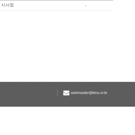
한 시사점
-
webmaster@kinu.or.kr