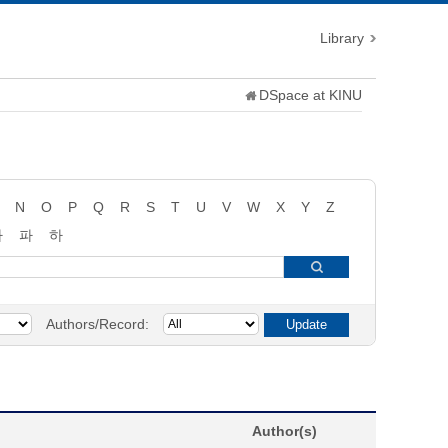
Library
DSpace at KINU
N
O
P
Q
R
S
T
U
V
W
X
Y
Z
타
파
하
Authors/Record:
Author(s)