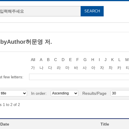
g byAuthor허문영 저.
All
A
B
C
D
E
F
G
H
I
J
K
L
M
가
나
다
라
마
바
사
아
자
차
카
st few letters:
In order:
Results/Page
s 1 to 2 of 2
 Date
Title