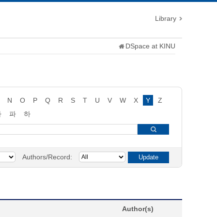
Library
DSpace at KINU
N
O
P
Q
R
S
T
U
V
W
X
Y
Z
타
파
하
Authors/Record:
Author(s)