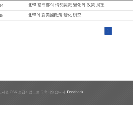
北韓 指導部의 情勢認識 變化와 政策 展望
94
北韓의 對美國政策 變化 硏究
95
1
서관 OAK 보급사업으로 구축되었습니다.
Feedback