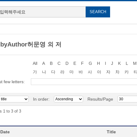
g byAuthor허문영 외 저
All
A
B
C
D
E
F
G
H
I
J
K
L
M
가
나
다
라
마
바
사
아
자
차
카
st few letters:
In order:
Results/Page
s 1 to 3 of 3
 Date
Title