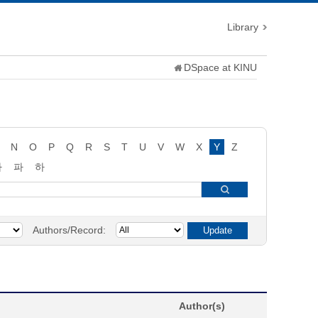
Library
DSpace at KINU
N
O
P
Q
R
S
T
U
V
W
X
Y
Z
타
파
하
Authors/Record:
Author(s)