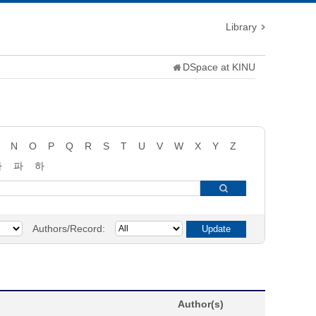
Library
DSpace at KINU
N
O
P
Q
R
S
T
U
V
W
X
Y
Z
타
파
하
Authors/Record:
Author(s)