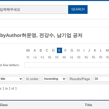
g byAuthor허문영, 전강수, 남기업 공저
All
A
B
C
D
E
F
G
H
I
J
K
L
M
가
나
다
라
마
바
사
아
자
차
카
st few letters:
In order:
Results/Page
s 1 to 1 of 1
 Date
Title